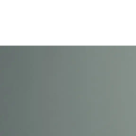
созданная на
принципах
эпигенетики.