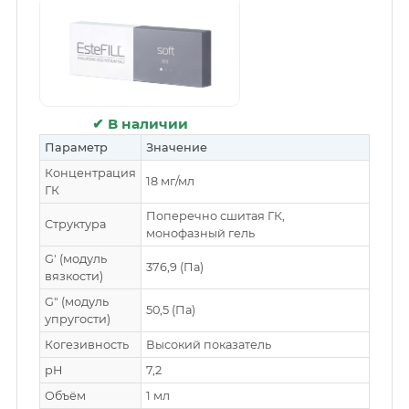
✔ В наличии
Параметр
Значение
Концентрация
18 мг/мл
ГК
Поперечно сшитая ГК,
Структура
монофазный гель
G′ (модуль
376,9 (Па)
вязкости)
G″ (модуль
50,5 (Па)
упругости)
Когезивность
Высокий показатель
pH
7,2
Объём
1 мл