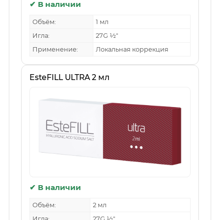
✔ В наличии
Объём:
1 мл
Игла:
27G ½″
Применение:
Локальная коррекция
EsteFILL ULTRA 2 мл
✔ В наличии
Объём:
2 мл
Игла:
27G ½″