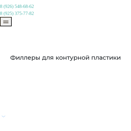
8 (926) 548-68-62
8 (925) 375-77-82
Филлеры для контурной пластики
Контурная пластика - это искусство
восстановления гармонии лица без
хирургического вмешательства. Бренд
EsteFILL представляет линейку
инновационных филлеров на основе
гиалуроновой кислоты, разработанных
специально для точного моделирования и
естественной коррекции.