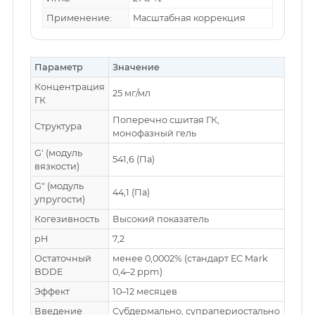
Применение:
Масштабная коррекция
Параметр
Значение
Концентрация
25 мг/мл
ГК
Поперечно сшитая ГК,
Структура
монофазный гель
G′ (модуль
541,6 (Па)
вязкости)
G″ (модуль
44,1 (Па)
упругости)
Когезивность
Высокий показатель
pH
7,2
Остаточный
менее 0,0002% (стандарт ЕС Mark
BDDE
0,4–2 ppm)
Эффект
10–12 месяцев
Введение
Субдермально, супрапериостально