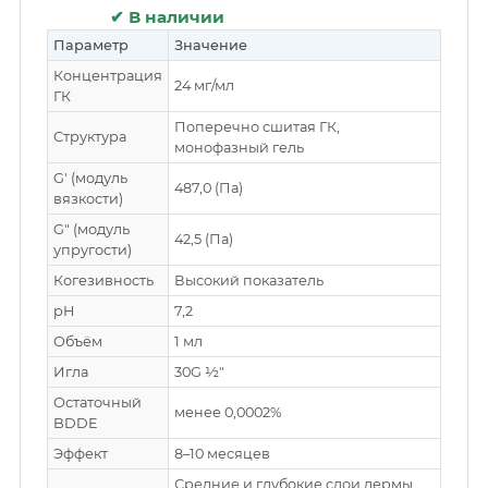
✔ В наличии
Параметр
Значение
Концентрация
24 мг/мл
ГК
Поперечно сшитая ГК,
Структура
монофазный гель
G′ (модуль
487,0 (Па)
вязкости)
G″ (модуль
42,5 (Па)
упругости)
Когезивность
Высокий показатель
pH
7,2
Объём
1 мл
Игла
30G ½″
Остаточный
менее 0,0002%
BDDE
Эффект
8–10 месяцев
Средние и глубокие слои дермы,